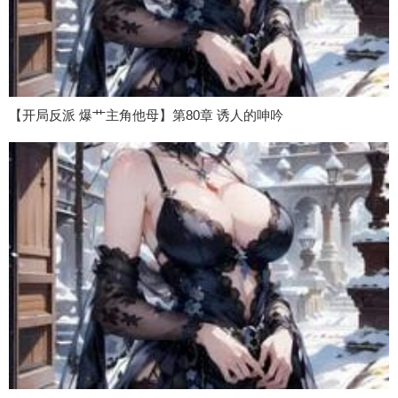
【开局反派 爆艹主角他母】第80章 诱人的呻吟