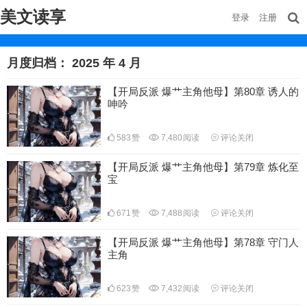
美文读享
登录
注册
月度归档：
2025 年 4 月
【开局反派 爆艹主角他母】第80章 诱人的
呻吟
583
赞
7,480
阅读
评论关闭
【开局反派 爆艹主角他母】第79章 炼化至
宝
671
赞
7,488
阅读
评论关闭
【开局反派 爆艹主角他母】第78章 守门人
主角
623
赞
7,432
阅读
评论关闭