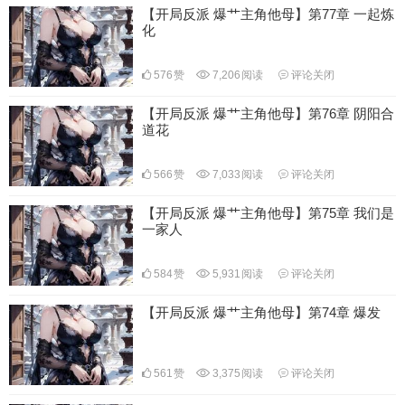
【开局反派 爆艹主角他母】第77章 一起炼
化
576
赞
7,206
阅读
评论关闭
【开局反派 爆艹主角他母】第76章 阴阳合
道花
566
赞
7,033
阅读
评论关闭
【开局反派 爆艹主角他母】第75章 我们是
一家人
584
赞
5,931
阅读
评论关闭
【开局反派 爆艹主角他母】第74章 爆发
561
赞
3,375
阅读
评论关闭