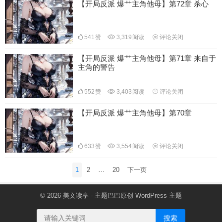
【开局反派 爆艹主角他母】第72章 杀心
541
赞
3,319
阅读
评论关闭
【开局反派 爆艹主角他母】第71章 来自于
主角的警告
552
赞
3,403
阅读
评论关闭
【开局反派 爆艹主角他母】第70章
633
赞
3,554
阅读
评论关闭
文
1
2
…
20
下一页
章
分
© 2026
美文读享
- 主题巴巴原创
WordPress 主题
页
搜索