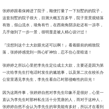
张婷婷跟着保姆进了院子，顺便打量了一下别墅的的院子，
这套别墅的院子很大，目测大概五百多平，院子里景观错落
有致，假山流水，墙角有竹，在西南角阴凉处还有一凉亭，
几乎做到了一步一景，很明显是被人精心设计过！
『没想到这个土大款眼光还可以啊！』看着眼前的精致院
落，张婷婷感觉到一阵心旷神怡，忍不住心里暗道！
张婷婷之所以心里把李先生定位成土大款，主要还是因为第
一次给李先生打电话时发生的尴尬事，以及第二次在校长办
公室里遇见李先生，李先生看自己时那侵略性的目光！
因为这两件事，张婷婷自然对李先生印象不是很好，心里一
直认为李先生时那种私生活十分荒唐的人，而对于这种人，
张婷婷自然不会认为李先生的审美能有多好，所以才在看到