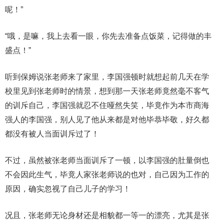
呢！”
“哦，是嘛，我上去看一眼，你先去准备点饭菜，记得做的丰
盛点！”
听到保姆说张老师来了家里，李国强顿时就想起前几天在学
校里见到张老师时的情景，想到那一天张老师竟然毫不客气
的训斥自己，李国强就忍不住哑然失笑，毕竟作为本市商海
强人的李国强，别人见了他从来都是对他毕恭毕敬，好久都
都没有被人当面训斥过了！
不过，虽然被张老师当面训斥了一顿，以李国强的肚量倒也
不会因此生气，毕竟人家张老师说的也对，自己因为工作的
原因，确实忽视了自己儿子的学习！
况且，张老师无论身材还是相貌都一等一的漂亮，尤其是张