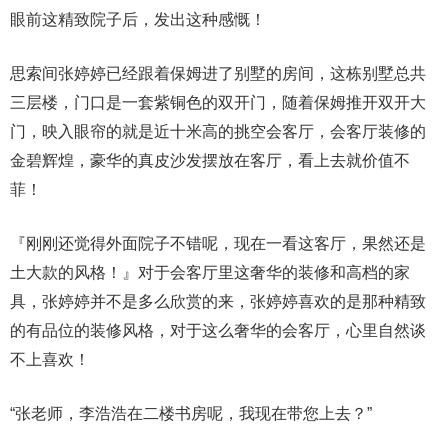
眼前这精致院子后，发出这种感慨！
思索间张婷婷已经跟着保姆进了别墅的房间，这栋别墅总共
三层楼，门口是一套紫铜色的双开门，随着保姆推开双开大
门，映入眼帘的就是近十米高的挑空会客厅，会客厅装修的
金碧辉煌，豪华的真皮沙发摆放在客厅，看上去就价值不
菲！
『刚刚还觉得外面院子不错呢，现在一看这客厅，果然还是
土大款的风格！』对于会客厅里这奢华的装修和高档的家
具，张婷婷并不是多么欣赏的来，张婷婷喜欢的是那种精致
的有品位的装修风格，对于这么奢华的会客厅，心里自然谈
不上喜欢！
“张老师，李浩浩在二楼书房呢，我现在带您上去？”