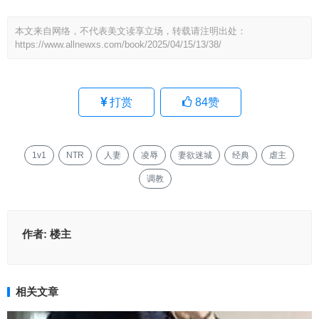
本文来自网络，不代表美文读享立场，转载请注明出处：
https://www.allnewxs.com/book/2025/04/15/13/38/
打赏
84
赞
1v1
NTR
人妻
凌辱
妻欲迷城
经典
虐主
调教
作者:
楼主
相关文章