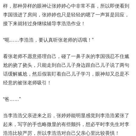
样，那种异样的眼神让张婷婷心中非常不喜，所以即便看到
李国强进了房间，张婷婷也只是轻轻的嗯了一声算是回应，
接下来就转过身继续辅导李浩浩作业！
“呃……李浩浩，要认真听张老师的话哦！”
看张老师不愿意搭理自己，碰了一鼻子灰的李国强忍不住尴
尬的挠了挠头，只能走到自己儿子身边跟自己儿子说了两句
话缓解尴尬，然后假装盯着自己儿子学习，眼神却又总是不
经意的被张老师吸引！
“爸……”
当李浩浩父亲进来之后，张婷婷能明显感觉到李浩浩紧张了
起来，写字的手也略微显的有些颤抖，想必平时李先生对李
浩浩比较严厉，所以李浩浩对自己父亲心里比较畏惧！