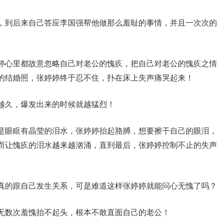
，到后来自己答应李国强帮他做那么羞耻的事情，并且一次次的
婷心里都故意忽略自己对老公的愧疚，把自己对老公的愧疚之情
的结婚照，张婷婷终于忍不住，扑在床上失声痛哭起来！
越久，爆发出来的时候就越猛烈！
是眼眶有晶莹的泪水，张婷婷抬起胳膊，想要擦干自己的眼泪，
而让愧疚的泪水越来越汹涌，直到最后，张婷婷控制不止的失声
真的跟自己发生关系，可是难道这样张婷婷就能问心无愧了吗？
无数次羞愧抬不起头，根本不敢直面自己的老公！