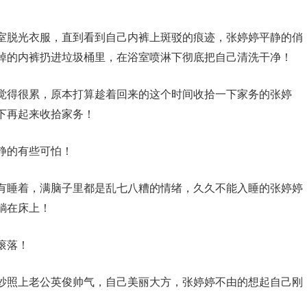
室脱光衣服，直到看到自己内裤上斑驳的痕迹，张婷婷平静的俏
掉的内裤扔进垃圾桶里，在浴室喷淋下彻底把自己清洗干净！
觉得很累，原本打算趁着回来的这个时间收拾一下家务的张婷
下再起来收拾家务！
静的有些可怕！
有睡着，满脑子里都是乱七八糟的情绪，久久不能入睡的张婷婷
躺在床上！
滚落！
纱照上老公英俊帅气，自己美丽大方，张婷婷不由的想起自己刚