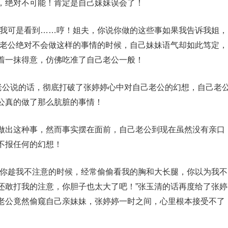
，绝对不可能！肯定是自己妹妹误会了！
里我可是看到……哼！姐夫，你说你做的这些事如果我告诉我姐，
己老公绝对不会做这样的事情的时候，自己妹妹语气却如此笃定，
着一抹得意，仿佛吃准了自己老公一般！
己老公说的话，彻底打破了张婷婷心中对自己老公的幻想，自己老
公真的做了那么肮脏的事情！
做出这种事，然而事实摆在面前，自己老公到现在虽然没有亲口
不报任何的幻想！
前你趁我不注意的时候，经常偷偷看我的胸和大长腿，你以为我不
还敢打我的注意，你胆子也太大了吧！”张玉清的话再度给了张婷
老公竟然偷窥自己亲妹妹，张婷婷一时之间，心里根本接受不了