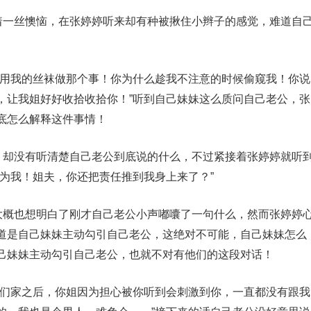
带着一丝懊恼，在张婷婷听来却有种被揪住小辫子的感觉，难道自
的用我的丝袜做那个事！你为什么趁我不注意的时候偷窥我！你说
，让我姐好好收拾收拾你！”听到自己妹妹这么质问自己老公，张
底怎么解释这件事情！
句，却没有听清楚自己老公到底说的什么，不过紧接着张婷婷就听
为我！姐夫，你还把责任推到我身上来了？”
，大概也想明白了刚才自己老公小声嘟囔了一句什么，然而张婷婷
道是自己妹妹主动勾引自己老公，这绝对不可能，自己妹妹怎么
己妹妹主动勾引自己老公，也就不对有他们的这段对话！
我们家之后，你姐因为担心被你听到会刺激到你，一直都没有跟我