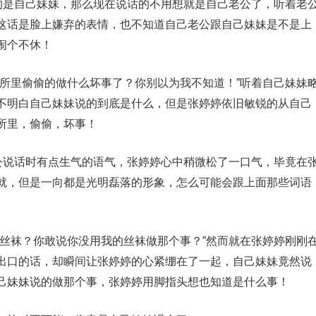
话的是自己妹妹，那么现在说话的不用想就是自己老公了，听着老
这话是脸上嫌弃的表情，也不知道自己老公跟自己妹妹是不是上
闹个不休！
厕所里偷偷的做什么坏事了？你别以为我不知道！”听着自己妹妹
不明白自己妹妹说的到底是什么，但是张婷婷依旧敏锐的从自己
所里，偷偷，坏事！
老公说话时有点生气的语气，张婷婷心中稍微松了一口气，毕竟在
就，但是一向都是光明磊落的形象，怎么可能会跟上面那些词语
的丝袜？你敢说你没用我的丝袜做那个事？”然而就在张婷婷刚刚
出口的话，却瞬间让张婷婷的心紧绷在了一起，自己妹妹竟然说
己妹妹说的做那个事，张婷婷用脚指头想也知道是什么事！