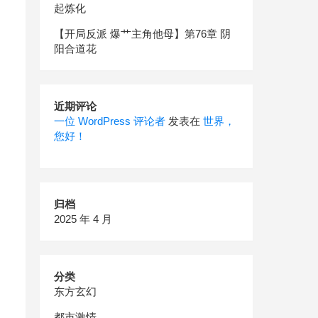
起炼化
【开局反派 爆艹主角他母】第76章 阴
阳合道花
近期评论
一位 WordPress 评论者
发表在
世界，
您好！
归档
2025 年 4 月
分类
东方玄幻
都市激情