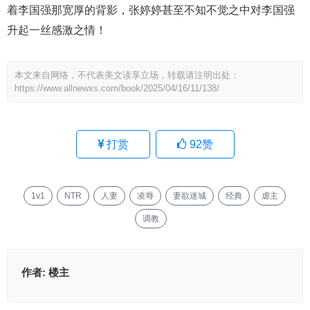
着李国强那宽厚的背影，张婷婷甚至不知不觉之中对李国强
升起一丝感激之情！
本文来自网络，不代表美文读享立场，转载请注明出处：
https://www.allnewxs.com/book/2025/04/16/11/138/
打赏
92
赞
1v1
NTR
人妻
凌辱
妻欲迷城
经典
虐主
调教
作者:
楼主