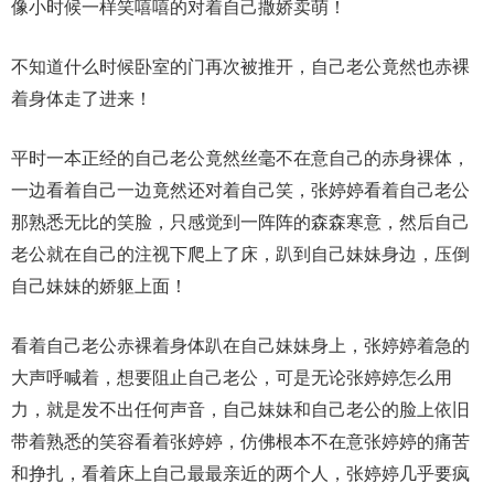
像小时候一样笑嘻嘻的对着自己撒娇卖萌！
不知道什么时候卧室的门再次被推开，自己老公竟然也赤裸
着身体走了进来！
平时一本正经的自己老公竟然丝毫不在意自己的赤身裸体，
一边看着自己一边竟然还对着自己笑，张婷婷看着自己老公
那熟悉无比的笑脸，只感觉到一阵阵的森森寒意，然后自己
老公就在自己的注视下爬上了床，趴到自己妹妹身边，压倒
自己妹妹的娇躯上面！
看着自己老公赤裸着身体趴在自己妹妹身上，张婷婷着急的
大声呼喊着，想要阻止自己老公，可是无论张婷婷怎么用
力，就是发不出任何声音，自己妹妹和自己老公的脸上依旧
带着熟悉的笑容看着张婷婷，仿佛根本不在意张婷婷的痛苦
和挣扎，看着床上自己最最亲近的两个人，张婷婷几乎要疯