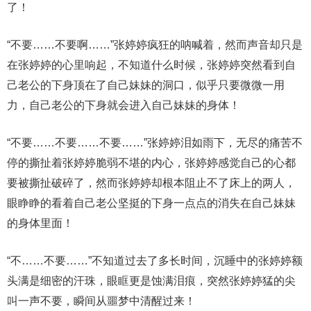
了！
“不要……不要啊……”张婷婷疯狂的呐喊着，然而声音却只是
在张婷婷的心里响起，不知道什么时候，张婷婷突然看到自
己老公的下身顶在了自己妹妹的洞口，似乎只要微微一用
力，自己老公的下身就会进入自己妹妹的身体！
“不要……不要……不要……”张婷婷泪如雨下，无尽的痛苦不
停的撕扯着张婷婷脆弱不堪的内心，张婷婷感觉自己的心都
要被撕扯破碎了，然而张婷婷却根本阻止不了床上的两人，
眼睁睁的看着自己老公坚挺的下身一点点的消失在自己妹妹
的身体里面！
“不……不要……”不知道过去了多长时间，沉睡中的张婷婷额
头满是细密的汗珠，眼眶更是蚀满泪痕，突然张婷婷猛的尖
叫一声不要，瞬间从噩梦中清醒过来！