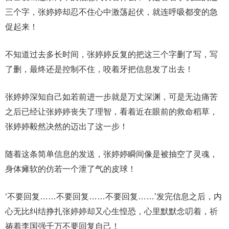
三个字，张婷婷却忍不住心中激荡起伏，就连呼吸都变的急
促起来！
不知道过去多长时间，张婷婷反复的把这三个字删了写，写
了删，最终还是控制不住，咬着牙把信息发了出去！
张婷婷深知自己如若前进一步就是万丈深渊，可是无边痛苦
之后已经让张婷婷丧失了理智，看着近在眼前的救命稻草，
张婷婷毅然决然的迈出了这一步！
随着这条简单信息的发送，张婷婷瞬间像是被抽空了灵魂，
身体瘫软的仿若一个泄了气的皮球！
‘不要回复……不要回复……不要回复……’发完信息之后，内
心无比纠结挣扎张婷婷却又心生惶恐，心里默默念叨着，祈
祷着李国强千万不要回复自己！