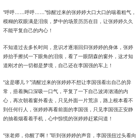
“呼呼……呼呼……”惊醒过来的张婷婷大口大口的喘着粗气，
模糊的双眼满是泪痕，梦中的场景历历在目，让张婷婷久久
不能平复自己的内心！
不知道过去多长时间，意识才逐渐回归张婷婷的身体，张婷
婷抬手擦拭一下眼角的泪痕，看了一眼阴森的窗外，这才知
道刚才的一切都是梦境，自己还在李国强的车上！
“这是哪儿？”清醒过来的张婷婷不想让李国强看出自己的异
常，捂着胸口深吸一口气，平复了一下自己波涛汹涌的内
心，再次朝着窗外看去，只见外面一片荒凉，路上根本看不
到任何行人，张婷婷再看前面的李国强，只见李国强正安静
的抽着烟看着手机，心中惊慌的张婷婷赶紧问道！
“张老师，你醒了啊！”听到张婷婷的声音，李国强扭过头看向