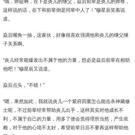
“哦，师徒啊，在下是炎儿的继父，焱后前辈是炎儿的师尊，
这样说的话，在下和前辈倒是同辈中人了！”穆星辰笑着说
道。
焱后嘴角一抽，这家伙，好像很喜欢强调他和炎儿的继父继
子关系啊。
“炎儿经常能爆发出不属于他的力量，想必是焱后前辈在相助
他吧！”穆星辰又说道。
焱后点头，“不错！”
“嗯，果然如此，我就说炎儿一个紫府四重怎么能击杀神藏修
士呢，不过前辈经常帮助炎儿出手，这样其实对他成长不
利，不属于自己的力量，用多了便会觉得理所当然，产生依
赖，对于他的心境不太好，希望前辈日后不要再这样帮助他