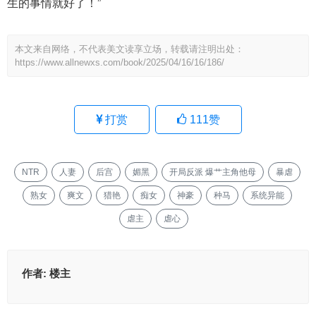
生的事情就好了！”
本文来自网络，不代表美文读享立场，转载请注明出处：
https://www.allnewxs.com/book/2025/04/16/16/186/
打赏
111
赞
NTR
人妻
后宫
媚黑
开局反派 爆艹主角他母
暴虐
熟女
爽文
猎艳
痴女
神豪
种马
系统异能
虐主
虐心
作者:
楼主