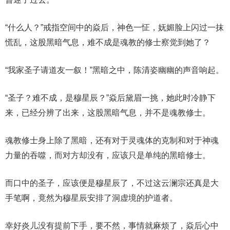
“什么人？”戒指空间中的焱后，神色一怔，妩媚脸上闪过一抹
慌乱，这股黑暗气息，难不成是魂教的修士察觉到她了？
“我家圣子请道友一叙！”黑暗之中，陈清姿幽幽的声音响起。
“圣子？难不成，是穆星辰？”焱后黛眉一挑，她此时冷静下
来，已经分辨了出来，这股黑暗气息，并不是魂教修士。
魂教修士身上除了黑暗，还有对于灵魂体的克制和对于神魂
力量的吞噬，而对方却没有，应该只是单纯的黑暗修士。
而口中的圣子，应该便是穆星辰了，不过这云澜宗还真是大
手笔啊，竟然为穆星辰安排了洞虚境的护道者。
幸好炎儿没有提前下手，要不然，事情就麻烦了，焱后心中