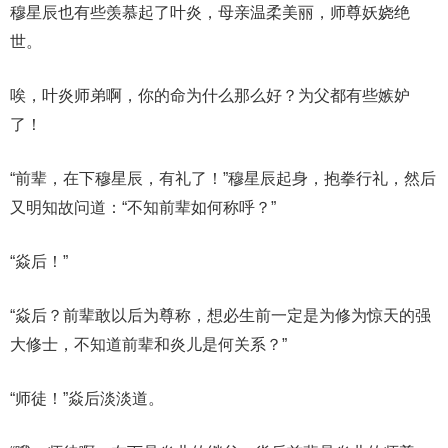
穆星辰也有些羡慕起了叶炎，母亲温柔美丽，师尊妖娆绝
世。
唉，叶炎师弟啊，你的命为什么那么好？为父都有些嫉妒
了！
“前辈，在下穆星辰，有礼了！”穆星辰起身，抱拳行礼，然后
又明知故问道：“不知前辈如何称呼？”
“焱后！”
“焱后？前辈敢以后为尊称，想必生前一定是为修为惊天的强
大修士，不知道前辈和炎儿是何关系？”
“师徒！”焱后淡淡道。