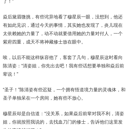
了！”
焱后黛眉微挑，有些诧异地看了穆星辰一眼，没想到，他还
有如此见识，通过今天的事情，其实她也发现了，炎儿现在
太依赖她的力量了，动不动就要借用她的力量对付人，一个
紫府四重，成天不将神藏修士放在眼中。
唉，以后不能这样纵容他了，客套了几句，穆星辰这时看向
陈清姿：“清姿姐，你先出去吧！我有些话想要单独和焱后前
辈说！”
“圣子！”陈清姿有些迟疑，一个拥有悟道境力量的灵魂体，和
圣子单独呆在一个房间，她有些不放心。
穆星辰却是自信道：“没关系，如果焱后前辈对我不利，清姿
姐，你就按照我说的，去找血刀门的修士，告诉他们这里发