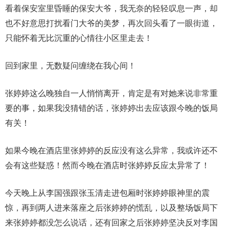
看着保安室里昏睡的保安大爷，我无奈的轻轻叹息一声，却
也不好意思打扰看门大爷的美梦，再次回头看了一眼街道，
只能怀着无比沉重的心情往小区里走去！
回到家里，无数疑问缠绕在我心间！
张婷婷这么晚独自一人悄悄离开，肯定是有对她来说非常重
要的事，如果我没猜错的话，张婷婷出去应该跟今晚的饭局
有关！
如果今晚在酒店里张婷婷的反应没有这么异常，我或许还不
会有这些疑惑！然而今晚在酒店时张婷婷反应太异常了！
今天晚上从李国强跟张玉清走进包厢时张婷婷眼神里的震
惊，再到两人进来落座之后张婷婷的慌乱，以及整场饭局下
来张婷婷都没怎么说话，还有回家之后张婷婷坚决反对李国