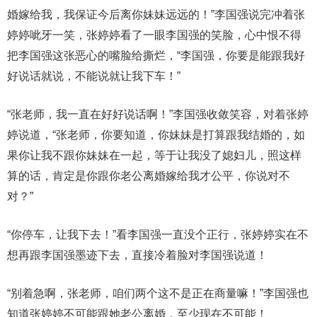
婚嫁给我，我保证今后离你妹妹远远的！”李国强说完冲着张
婷婷呲牙一笑，张婷婷看了一眼李国强的笑脸，心中恨不得
把李国强这张恶心的嘴脸给撕烂，“李国强，你要是能跟我好
好说话就说，不能说就让我下车！”
“张老师，我一直在好好说话啊！”李国强收敛笑容，对着张婷
婷说道，“张老师，你要知道，你妹妹是打算跟我结婚的，如
果你让我不跟你妹妹在一起，等于让我没了媳妇儿，照这样
算的话，肯定是你跟你老公离婚嫁给我才公平，你说对不
对？”
“你停车，让我下去！”看李国强一直没个正行，张婷婷实在不
想再跟李国强墨迹下去，直接冷着脸对李国强说道！
“别着急啊，张老师，咱们两个这不是正在商量嘛！”李国强也
知道张婷婷不可能跟她老公离婚，至少现在不可能！