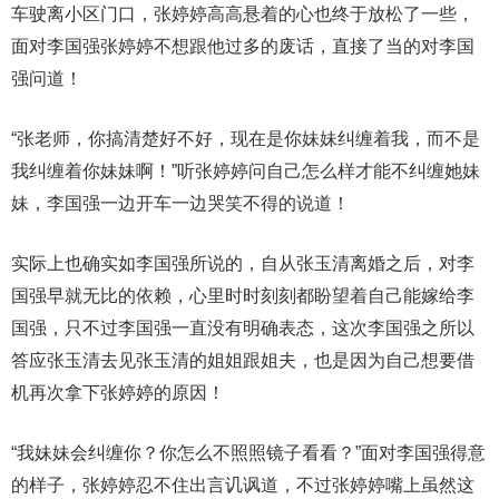
车驶离小区门口，张婷婷高高悬着的心也终于放松了一些，
面对李国强张婷婷不想跟他过多的废话，直接了当的对李国
强问道！
“张老师，你搞清楚好不好，现在是你妹妹纠缠着我，而不是
我纠缠着你妹妹啊！”听张婷婷问自己怎么样才能不纠缠她妹
妹，李国强一边开车一边哭笑不得的说道！
实际上也确实如李国强所说的，自从张玉清离婚之后，对李
国强早就无比的依赖，心里时时刻刻都盼望着自己能嫁给李
国强，只不过李国强一直没有明确表态，这次李国强之所以
答应张玉清去见张玉清的姐姐跟姐夫，也是因为自己想要借
机再次拿下张婷婷的原因！
“我妹妹会纠缠你？你怎么不照照镜子看看？”面对李国强得意
的样子，张婷婷忍不住出言讥讽道，不过张婷婷嘴上虽然这