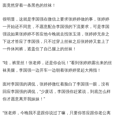
面竟然穿着一条黑色的丝袜！
很明显，这就是李国强在微信上要求张婷婷做的事，张婷婷
一开始还不同意，不愿意配合李国强的下流要求，可是李国
强说如果张婷婷不答应他今晚就去找张玉清，张婷婷无奈之
下这才答应了李国强，只不过穿上丝袜之后张婷婷又套上了
一件休闲裤，遮盖住了自己腿上的丝袜！
“哇，裤里丝！张老师，还是你会玩！”看到张婷婷露出来的丝
袜美腿，李国强一边开车一边朝着张婷婷竖起大拇指！
面对李国强的调侃，张婷婷微红着脸白了李国强一眼，没有
回应李国强的调侃，“少废话，李国强你赶紧说，到底怎么样
你才愿意离开我妹妹！”
“张老师，今晚我不是跟你说过了嘛，只要你答应跟你老公离