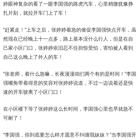
婷眼神复杂的看了一眼李国强的路虎汽车，心里稍微犹豫挣
扎片刻，就拉开车门上了车！
“赶紧走！”上车之后，张婷婷着急的催促李国强快点开车，虽
然现在已经晚上十一点多，路上基本没什么行人，但是在自
己家小区门口，张婷婷依旧忍不住担惊受怕，害怕被人看到
自己这么晚上了外人的车！
“张老师，着什么急嘛，长夜漫漫咱们两个有的是时间！”李国
强嘴角带着得意的笑容对张婷婷说道，不过一边说着还是快
速的开车驶离了小区门口！
在小区楼下等了张婷婷这么长时间，李国强心里也早就急不
可耐了！
“李国强，你到底要怎么样才愿意不纠缠我妹妹？”当李国强开