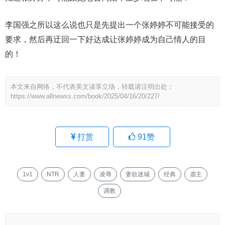
李国强之所以这么说也只是先提出一个张婷婷不可能接受的
要求，然后再迂回一下好达成让张婷婷成为自己情人的目
的！
本文来自网络，不代表美文读享立场，转载请注明出处：
https://www.allnewxs.com/book/2025/04/16/20/227/
打赏
91
赞
1v1
NTR
人妻
凌辱
妻欲迷城
经典
虐主
调教