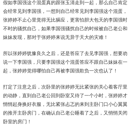
假如李国强这个混蛋真的跟张玉清走到一起，那么自己肯定
会经常见到李国强，一想到自己经常见到李国强这个混蛋，
张婷婷不止心里觉得无比膈应，更害怕胆大包天的李国强时
不时的骚扰自己，如果李国强骚扰自己的时候被自己老公和
妹妹发现，那对于张婷婷来说无异于天大的灾难！
所以张婷婷犹豫良久之后，还是答应了去见李国强，想要劝
说一下李国强，只要李国强这个混蛋答应不跟自己妹妹在一
起，张婷婷觉得哪怕自己再被李国强欺负一次也认了！
打定了注意之后，次卧里的张婷婷无比紧张的关心着客厅里
的动静，直到自己老公回到卧室又待了一个小时，张婷婷才
悄悄起身换好衣服，无比紧张忐忑的来到主卧门口小心翼翼
的推开主卧房门，在确认自己老公睡着了之后，又悄悄关闭
卧室的房门！