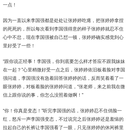
一点！
因为一直以来李国强都是处处让张婷婷吃瘪，把张婷婷拿捏
的死死的，所以每次看到李国强得意的样子张婷婷就忍不住
心中不忿，现在李国强被自己怼一顿，张婷婷确实感觉到心
里好受了一些！
“跟你说正经事！李国强，你到底要怎么样才答应不跟我妹妹
在一起？”心里稍微好受一点之后，张婷婷依旧板着脸对李国
强问道，李国强没有急着回答张婷婷的话，反而笑着看了一
眼张婷婷，对板着脸的张婷婷问道，“张老师，来之前我在微
信上跟你说的事，你怎么没照着做啊！”
“你！你真是变态！”听完李国强的话，张婷婷忍不住俏脸一
红，怒斥一声李国强变态，不过说完之后张婷婷还是羞恼的
拉起自己的长裤让李国强看了一眼，只见张婷婷的休闲裤里