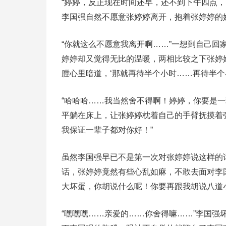
“婷婷，反正现在时间还早，还不到下午四点
李国强自然不愿意张婷婷离开，抱着张婷婷的
“你就这么不愿意我离开啊……”一想到自己
婷婷却又觉得无比的温暖，两相比较之下张婷
膛心里暗道，‘那就再待半个小时……再待半个
“哈哈哈……我当然舍不得啊！婷婷，你要是
平躺在床上，让张婷婷枕着自己的手臂抚摸着
我保证一辈子都对你好！”
虽然李国强早已不是第一次对张婷婷说这样的
话，张婷婷竟然有些心乱如麻，不敢去面对李
大坏蛋，你胡说什么呢！你要再跟我胡说八道
“嘿嘿嘿……亲爱的……你舍得嘛……”李国