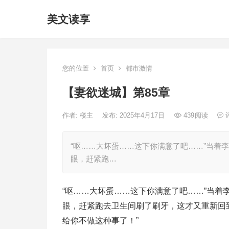
美文读享
您的位置
首页
都市激情
【妻欲迷城】第85章
作者:
楼主
发布: 2025年4月17日
439
阅读
“呕……大坏蛋……这下你满意了吧……”当着
眼，赶紧跑…
“呕……大坏蛋……这下你满意了吧……”当
眼，赶紧跑去卫生间刷了刷牙，这才又重新回
给你不做这种事了！”