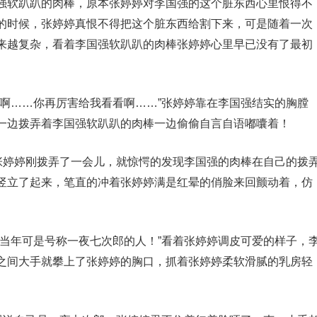
强软趴趴的肉棒，原本张婷婷对李国强的这个脏东西心里恨得不
的时候，张婷婷真恨不得把这个脏东西给割下来，可是随着一次
来越复杂，看着李国强软趴趴的肉棒张婷婷心里早已没有了最初
害啊……你再厉害给我看看啊……”张婷婷靠在李国强结实的胸膛
一边拨弄着李国强软趴趴的肉棒一边偷偷自言自语嘟囔着！
是张婷婷刚拨弄了一会儿，就惊愕的发现李国强的肉棒在自己的拨
竖立了起来，笔直的冲着张婷婷满是红晕的俏脸来回颤动着，仿
我当年可是号称一夜七次郎的人！”看着张婷婷调皮可爱的样子，
之间大手就攀上了张婷婷的胸口，抓着张婷婷柔软滑腻的乳房轻