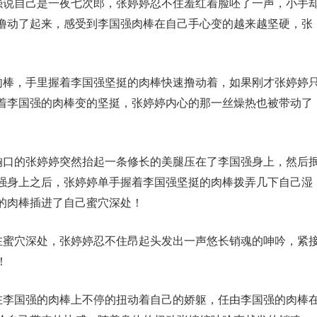
国强说自己是一夜七次郎，张婷婷忍不住羞红着脸呸了一声，小手
撸动了起来，感受到李国强肉棒在自己手心变的越来越坚硬，张
的肉棒，手里握着李国强坚挺的肉棒快速撸动着，如果刚才张婷婷
着李国强的肉棒变的坚挺，张婷婷内心的那一丝燥热也被带动了
强胸口的张婷婷突然抬起一条修长的美腿压在了李国强身上，然后
强身上之后，张婷婷单手握着李国强坚挺的肉棒拨弄几下自己湿
的肉棒插进了自己蜜穴深处！
失在蜜穴深处，张婷婷忍不住昂起头发出一声悠长销魂的呻吟，紧
！
坐在李国强的肉棒上不停的扭动着自己的娇躯，任由李国强的肉棒