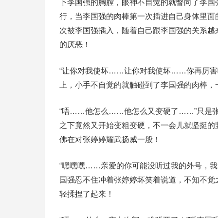
下李国强的胸膛，眼神不自觉的就瞥向了李国
行，当李国强的肉棒第一次插进自己身体里面
次被李国强插入，随着自己跟李国强的关系越
的厌恶！
“让你对我使坏……让你对我使坏……你再厉
上，小手不自觉的就触碰到了李国强的肉棒，
“唔……他怎么……他怎么又变硬了……”只
之下竟然又开始变粗变硬，不一会儿就坚挺的
佛在对张婷婷耀武扬威一般！
“嘿嘿嘿……亲爱的你可能没听过我的外号，
国强忍不住冲着张婷婷坏笑着说道，不知不觉
轻揉捏了起来！