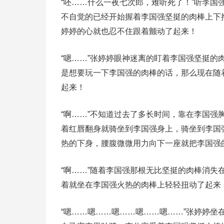
“呸……什么一夜七次郎，难听死了！”听李
不自觉的已经开始握着李国强坚挺的肉棒上下
婷婷的心就也忍不住跟着颤动了起来！
“嗯……”张婷婷眼神迷离的盯着李国强坚挺
是想要玩一下李国强的肉棒的话，那么现在随
起来！
“啊……”不知道过去了多长时间，靠在李国
着红唇翻身就骑坐到李国强身上，骑坐到李国
热的下身，腰腹微微用力向下一座就把李国强
“啊……”随着李国强那根无比坚挺的肉棒消
着就坐在李国强火热的肉棒上轻轻扭动了起来
“嗯……嗯……嗯……嗯……嗯……”张婷婷