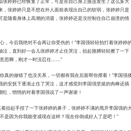
似张婷婷已经恢复了正常，可是在自己身上接连发生了这么多大
来，张婷婷只是不想在外人面前表现出自己的软弱，张婷婷只是
可是随着身体上高潮的消退，张婷婷还是没控制住自己崩溃的情
放心，今后我绝对不会再让你受伤的！”李国强轻轻拍打着张婷婷
抽泣，直到好一会儿张婷婷才止住哭泣，抬起胳膊轻轻擦了一下
意思啊，刚才一时没忍住……”
便你真的做错了也没关系，一切都有我在后面帮你撑着！”李国强
强的安抚下逐渐止住了哭泣，这才感觉到李国强坚挺的肉棒还插
潮红，悄悄的对着李国强说了一声谢谢！
强笑着抬起手捏了一下张婷婷的鼻子，张婷婷不满的甩开李国强的
要不是因为你我能变成现在这样？现在你倒成好人了是吧！”