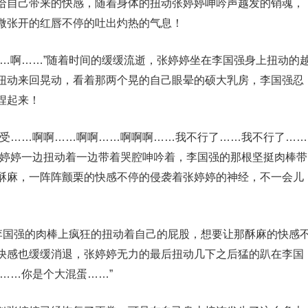
给自己带来的快感，随着身体的扭动张婷婷呻吟声越发的销魂，
微张开的红唇不停的吐出灼热的气息！
……啊……”随着时间的缓缓流逝，张婷婷坐在李国强身上扭动的
扭动来回晃动，看着那两个晃的自己眼晕的硕大乳房，李国强忍
捏起来！
难受……啊啊……啊啊……啊啊啊……我不行了……我不行了……
张婷婷一边扭动着一边带着哭腔呻吟着，李国强的那根坚挺肉棒带
酥麻，一阵阵颤栗的快感不停的侵袭着张婷婷的神经，不一会儿
在李国强的肉棒上疯狂的扭动着自己的屁股，想要让那酥麻的快感
快感也缓缓消退，张婷婷无力的最后扭动几下之后猛的趴在李国
……你是个大混蛋……”