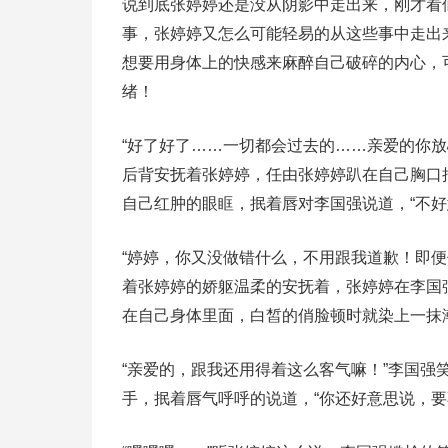
说到底张婷婷还是没从阴影中走出来，刚才看
事，张婷婷又怎么可能轻易的从这些事中走出
想要用身体上的快感来麻醉自己破碎的内心，
绪！
“好了好了……一切都会过去的……亲爱的你
后背安抚着张婷婷，任由张婷婷趴在自己胸口
自己红肿的眼眶，抿着唇对李国强说道，“不好
“婷婷，你又没做错什么，不用跟我道歉！即
着张婷婷的娇躯温柔的安抚着，张婷婷在李国
在自己身体里面，白皙的俏脸顿时就染上一抹
“亲爱的，跟我还用得着这么客气嘛！”李国
手，抿着唇气呼呼的说道，“你还好意思说，