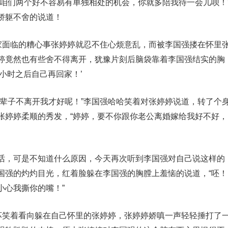
，咱们两个好不容易有单独相处的机会，你就多陪我待一会儿呗！
娇躯不舍的说道！
回家面临的糟心事张婷婷就忍不住心烦意乱，而被李国强搂在怀里
婷竟然也有些舍不得离开，犹豫片刻后脑袋靠着李国强结实的胸
小时之后自己再回家！’
一辈子不离开我才好呢！”李国强哈哈笑着对张婷婷说道，转了个
张婷婷柔顺的秀发，“婷婷，要不你跟你老公离婚嫁给我好不好，
话，可是不知道什么原因，今天再次听到李国强对自己说这样的
国强的灼灼目光，红着脸躲在李国强的胸膛上羞恼的说道，“呸！
小心我撕你的嘴！”
强坏笑着看向躲在自己怀里的张婷婷，张婷婷娇嗔一声轻轻捶打了