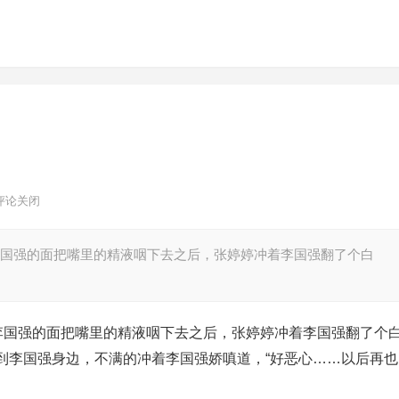
评论关闭
李国强的面把嘴里的精液咽下去之后，张婷婷冲着李国强翻了个白
着李国强的面把嘴里的精液咽下去之后，张婷婷冲着李国强翻了个
到李国强身边，不满的冲着李国强娇嗔道，“好恶心……以后再也