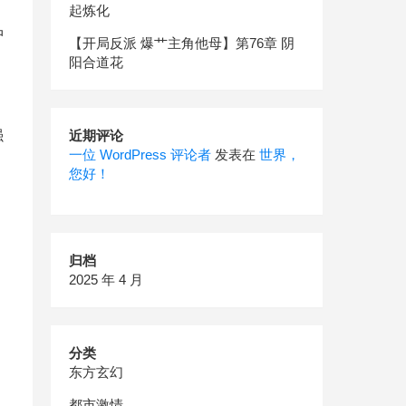
起炼化
冲
【开局反派 爆艹主角他母】第76章 阴
阳合道花
强
近期评论
一位 WordPress 评论者
发表在
世界，
您好！
归档
2025 年 4 月
分类
东方玄幻
都市激情