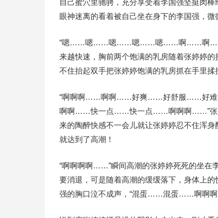
自己蜜穴里驰骋，充分享受着李国强坚挺肉棒
眼神迷离的看着被自己坐在身下的李国强，微
“嗯……嗯……嗯……嗯……嗯……啊……啊
来越快速，胸前两个饱满的乳房随着张婷婷的
不住抬起双手把张婷婷饱满的乳房抓在手里揉
“啊啊啊……啊啊……好爽……好舒服……好
啊啊……快一点……快一点……啊啊啊……”
来的陶醉快感不一会儿就让张婷婷忍不住浑身
就达到了高潮！
“啊啊啊啊……”瞬间高潮的张婷婷死死的坐
要消退，可是随着高潮的缓缓落下，身体上的
强的胸口泣不成声，“混蛋……混蛋……啊啊啊