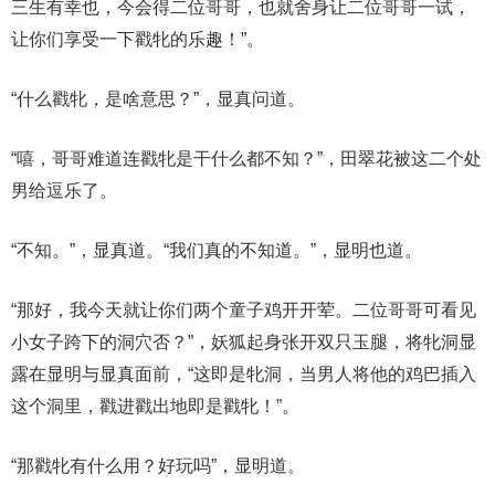
三生有幸也，今会得二位哥哥，也就舍身让二位哥哥一试，
让你们享受一下戳牝的乐趣！”。
“什么戳牝，是啥意思？”，显真问道。
“嘻，哥哥难道连戳牝是干什么都不知？”，田翠花被这二个处
男给逗乐了。
“不知。”，显真道。“我们真的不知道。”，显明也道。
“那好，我今天就让你们两个童子鸡开开荤。二位哥哥可看见
小女子跨下的洞穴否？”，妖狐起身张开双只玉腿，将牝洞显
露在显明与显真面前，“这即是牝洞，当男人将他的鸡巴插入
这个洞里，戳进戳出地即是戳牝！”。
“那戳牝有什么用？好玩吗”，显明道。