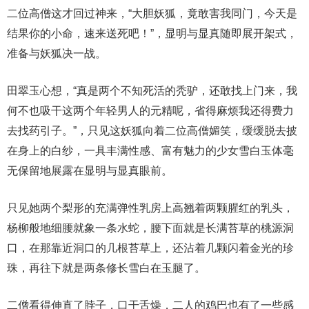
二位高僧这才回过神来，“大胆妖狐，竟敢害我同门，今天是
结果你的小命，速来送死吧！”，显明与显真随即展开架式，
准备与妖狐决一战。
田翠玉心想，“真是两个不知死活的秃驴，还敢找上门来，我
何不也吸干这两个年轻男人的元精呢，省得麻烦我还得费力
去找药引子。”，只见这妖狐向着二位高僧媚笑，缓缓脱去披
在身上的白纱，一具丰满性感、富有魅力的少女雪白玉体毫
无保留地展露在显明与显真眼前。
只见她两个梨形的充满弹性乳房上高翘着两颗腥红的乳头，
杨柳般地细腰就象一条水蛇，腰下面就是长满苔草的桃源洞
口，在那靠近洞口的几根苔草上，还沾着几颗闪着金光的珍
珠，再往下就是两条修长雪白在玉腿了。
二僧看得伸直了脖子，口干舌燥，二人的鸡巴也有了一些感