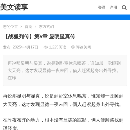
美文读享
登录
注册
您的位置
首页
东方玄幻
【战狐列传】第5章 显明显真传
发布: 2025年4月17日
1,225
阅读
评论关闭
再说那显明与显真，说是到卧室休息喝茶，谁知却一觉睡到
大天亮，这才发现显德一夜未回，俩人赶紧起身出外寻找。
在昨…
再说那显明与显真，说是到卧室休息喝茶，谁知却一觉睡到
大天亮，这才发现显德一夜未回，俩人赶紧起身出外寻找。
在昨夜布阵的地方，根本没有显德的踪影，俩人便顺路找到
诵经崖。