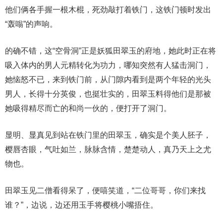
他们俩各手握一根木棍，死劲敲打着铁门，这铁门顿时发出
“轰嗡”的声响。
的确不错，这“空骨洞”正是妖狐田翠玉的府地，她此时正在将
吸入体内的男人元精转化为功力，哪知突然有人猛击洞门，
她恼怒不已，来到铁门前，从门隙内看到是两个年轻的光头
男人，长得十分英俊，也挺壮实的，田翠玉料得他们是那被
她吸得精尽而亡的和尚一伙的，便打开了洞门。
显明、显真见到站在铁门里的田翠玉，确实是个美人胚子，
樱唇杏眼，气吐如兰，脉脉含情，楚楚动人，真乃天上之尤
物也。
田翠玉见二僧看得呆了，便嘻笑道，“二位哥哥，你们来找
谁？”，边说，边还用玉手将樱桃小嘴捂住。