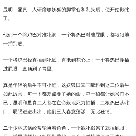
显明、显真二人研磨够妖狐的脚掌心和乳头后，便开始戳牝
了。
他们一个将鸡巴对准牝洞，一个将鸡巴对准屁眼，都狠狠地
一插到底。
一个将鸡巴径直插到牝底，直抵到花心上；一个将鸡巴穿插
过屁眼，直顶到了胃里。
真是年轻的后生不可小瞧，这妖狐田翠玉哪料到这二位后生
如此厉害，每一下都差点要了她的命，每一招都让她兴奋不
已，显明和显真二人都在亡命般地死力抽插，二根鸡巴从牝
口、屁眼进进出出，他们三人春意荡漾，无比狂情。
二个少林武僧经常轮换着角色，一个戳牝戳累了就插屁眼，