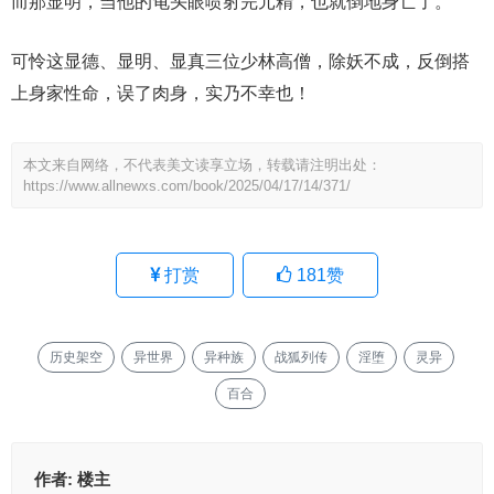
而那显明，当他的龟头眼喷射完元精，也就倒地身亡了。
可怜这显德、显明、显真三位少林高僧，除妖不成，反倒搭
上身家性命，误了肉身，实乃不幸也！
本文来自网络，不代表美文读享立场，转载请注明出处：
https://www.allnewxs.com/book/2025/04/17/14/371/
打赏
181
赞
历史架空
异世界
异种族
战狐列传
淫堕
灵异
百合
作者:
楼主