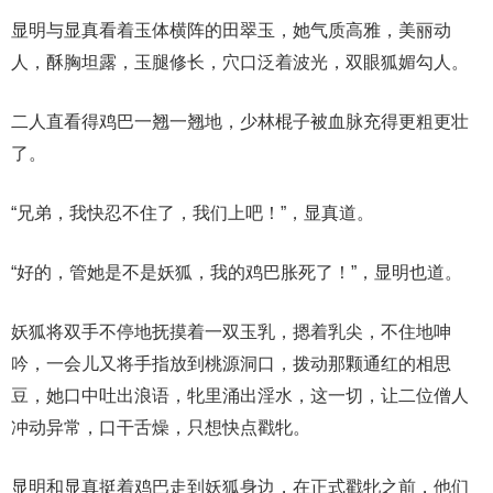
显明与显真看着玉体横阵的田翠玉，她气质高雅，美丽动
人，酥胸坦露，玉腿修长，穴口泛着波光，双眼狐媚勾人。
二人直看得鸡巴一翘一翘地，少林棍子被血脉充得更粗更壮
了。
“兄弟，我快忍不住了，我们上吧！”，显真道。
“好的，管她是不是妖狐，我的鸡巴胀死了！”，显明也道。
妖狐将双手不停地抚摸着一双玉乳，摁着乳尖，不住地呻
吟，一会儿又将手指放到桃源洞口，拨动那颗通红的相思
豆，她口中吐出浪语，牝里涌出淫水，这一切，让二位僧人
冲动异常，口干舌燥，只想快点戳牝。
显明和显真挺着鸡巴走到妖狐身边，在正式戳牝之前，他们