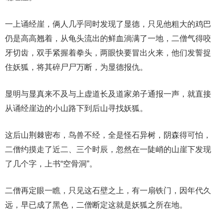
一上诵经崖，俩人几乎同时发现了显德，只见他粗大的鸡巴
仍是高高翘着，从龟头流出的鲜血淌满了一地，二僧气得咬
牙切齿，双手紧握着拳头，两眼快要冒出火来，他们发誓捉
住妖狐，将其碎尸尸万断，为显德报仇。
显明与显真来不及与上虚道长及道家弟子通报一声，就直接
从诵经崖边的小山路下到后山寻找妖狐。
这后山荆棘密布，鸟兽不经，全是怪石异树，阴森得可怕，
二僧约摸走了近二、三个时辰，忽然在一陡峭的山崖下发现
了几个字，上书“空骨洞”。
二僧再定眼一瞧，只见这石壁之上，有一扇铁门，因年代久
远，早已成了黑色，二僧断定这就是妖狐之所在地。