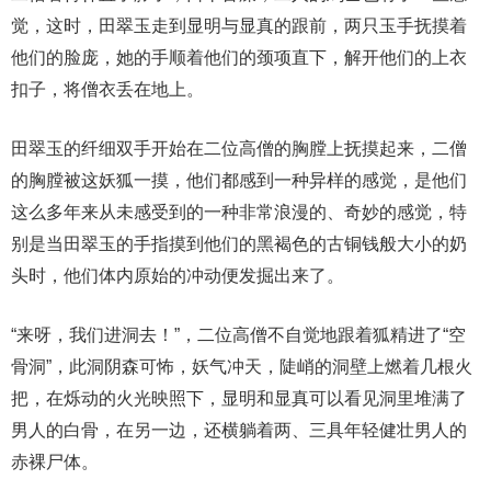
觉，这时，田翠玉走到显明与显真的跟前，两只玉手抚摸着
他们的脸庞，她的手顺着他们的颈项直下，解开他们的上衣
扣子，将僧衣丢在地上。
田翠玉的纤细双手开始在二位高僧的胸膛上抚摸起来，二僧
的胸膛被这妖狐一摸，他们都感到一种异样的感觉，是他们
这么多年来从未感受到的一种非常浪漫的、奇妙的感觉，特
别是当田翠玉的手指摸到他们的黑褐色的古铜钱般大小的奶
头时，他们体内原始的冲动便发掘出来了。
“来呀，我们进洞去！”，二位高僧不自觉地跟着狐精进了“空
骨洞”，此洞阴森可怖，妖气冲天，陡峭的洞壁上燃着几根火
把，在烁动的火光映照下，显明和显真可以看见洞里堆满了
男人的白骨，在另一边，还横躺着两、三具年轻健壮男人的
赤裸尸体。