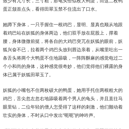
致少有九寸长，三寸粗，那龟头恰似枚大鸭蛋，而这二枚鸭
蛋正颔首点头，看得田翠玉禁不住流出了口水。
她蹲下身体，一只手握住一根鸡巴，显明、显真也顺从地跟
着鸡巴站在妖狐的身体两边，他们双手放在屁股上，撑着
腰，身体微微前挺，将各自的大鸡巴突兀在妖狐的眼前，妖
狐兴奋不已，拉着两个鸡巴头放到唇边亲着，从嘴里吐出一
条舌头将两个大鸭蛋不住地舔吸，一阵阵酥麻的感觉电过二
个小和尚的身体，这种感觉很奇妙，他们觉得他们裸露的身
体已属于妖狐田翠玉了。
妖狐的小嘴包不住两枚硕大的鸭蛋，她用手托住两根粗大的
鸡巴，舌尖忽左忽右地舔吸着两个男人的龟头，并且直往马
眼里钻，二位年轻的僧人怎受得了这样的刺激，他们颤动着
壮实的身体，不时从口中发出“呃呃”的呻吟声。