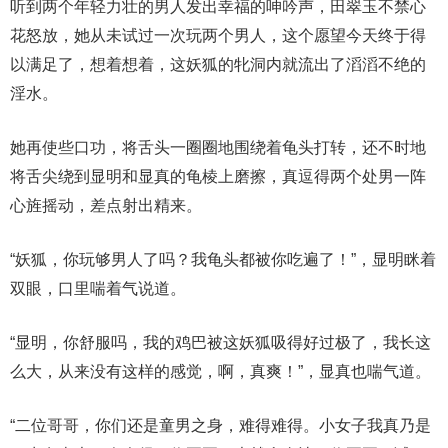
听到两个年轻力壮的男人发出幸福的呻吟声，田翠玉不禁心
花怒放，她从未试过一次玩两个男人，这个愿望今天终于得
以满足了，想着想着，这妖狐的牝洞内就流出了滔滔不绝的
淫水。
她再使些口功，将舌头一圈圈地围绕着龟头打转，还不时地
将舌尖绕到显明和显真的龟棱上磨擦，真逗得两个处男一阵
心旌摇动，差点射出精来。
“妖狐，你玩够男人了吗？我龟头都被你吃遍了！”，显明眯着
双眼，口里喘着气说道。
“显明，你舒服吗，我的鸡巴被这妖狐吸得好过极了，我长这
么大，从来没有这样的感觉，啊，真爽！”，显真也喘气道。
“二位哥哥，你们还是童男之身，难得难得。小女子我真乃是