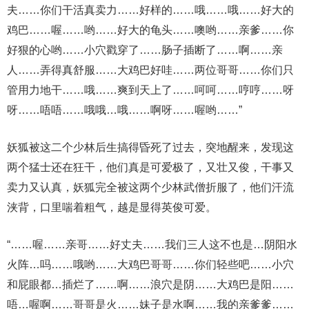
夫……你们干活真卖力……好样的……哦……哦……好大的
鸡巴……喔……哟……好大的龟头……噢哟……亲爹……你
好狠的心哟……小穴戳穿了……肠子插断了……啊……亲
人……弄得真舒服……大鸡巴好哇……两位哥哥……你们只
管用力地干……哦……爽到天上了……呵呵……哼哼……呀
呀……唔唔……哦哦…哦……啊呀……喔哟……”
妖狐被这二个少林后生搞得昏死了过去，突地醒来，发现这
两个猛士还在狂干，他们真是可爱极了，又壮又俊，干事又
卖力又认真，妖狐完全被这两个少林武僧折服了，他们汗流
浃背，口里喘着粗气，越是显得英俊可爱。
“……喔……亲哥……好丈夫……我们三人这不也是…阴阳水
火阵…吗……哦哟……大鸡巴哥哥……你们轻些吧……小穴
和屁眼都…插烂了……啊……浪穴是阴……大鸡巴是阳……
唔…喔啊……哥哥是火……妹子是水啊……我的亲爹爹……