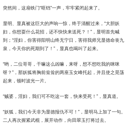
突然间，这扇铁门“哐铛”一声，牢牢紧闭起来了。
显明、显真被这巨大的声响一惊，终于清醒过来，“大胆妖
妇，你想耍什么花招，还不快快来送死？！”，显明首先喊
到；“淫妇，你害得阳明山终无宁日，害得我师兄显德命丧九
泉，今天你的死期到了！”，显真也喝叫了起来。
“哟，二位哥哥，干嘛这么凶嘛，来呀，想不想吃我的咪咪
呀？”，那妖狐将胸前耸耸的两座玉女峰托起，并且使之晃荡
起来，顿时波光一片。
“贼婆，淫妇，我们可不吃这一套，快来受死！”，显真道。
“妖狐，我们今天非为显德报仇不可！”，显明马上加了一句。
二人再次握紧武棍，展开动作，向田翠玉打将过去。