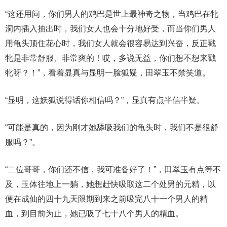
“这还用问，你们男人的鸡巴是世上最神奇之物，当鸡巴在牝
洞内插入抽出时，我们女人也会十分地好受，而当你们男人
用龟头顶住花心时，我们女人就会很容易达到兴奋，反正戳
牝是非常舒服、非常爽的！哎，多说无益，你们想不想来戳
牝呀？！”，看着显真与显明一脸狐疑，田翠玉不禁笑道。
“显明，这妖狐说得话你相信吗？”，显真有点半信半疑。
“可能是真的，因为刚才她舔吸我们的龟头时，我们不是很舒
服吗？”。
“二位哥哥，你们还不信，我可准备好了！”，田翠玉有点等不
及，玉体往地上一躺，她想赶快吸取这二个处男的元精，以
便在成仙的四十九天限期到来之前吸完八十一个男人的精
血，到目前为止，她已吸了七十八个男人的精血。