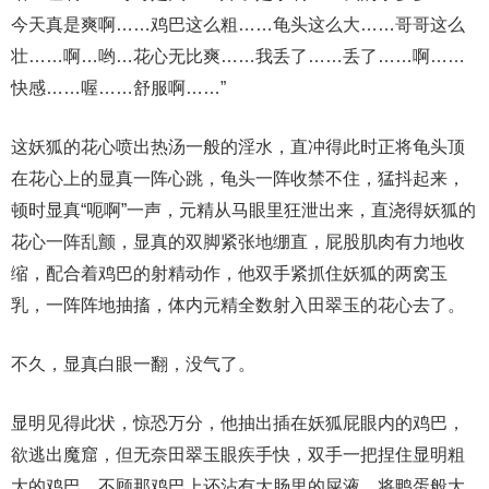
今天真是爽啊……鸡巴这么粗……龟头这么大……哥哥这么
壮……啊…哟…花心无比爽……我丢了……丢了……啊……
快感……喔……舒服啊……”
这妖狐的花心喷出热汤一般的淫水，直冲得此时正将龟头顶
在花心上的显真一阵心跳，龟头一阵收禁不住，猛抖起来，
顿时显真“呃啊”一声，元精从马眼里狂泄出来，直浇得妖狐的
花心一阵乱颤，显真的双脚紧张地绷直，屁股肌肉有力地收
缩，配合着鸡巴的射精动作，他双手紧抓住妖狐的两窝玉
乳，一阵阵地抽搐，体内元精全数射入田翠玉的花心去了。
不久，显真白眼一翻，没气了。
显明见得此状，惊恐万分，他抽出插在妖狐屁眼内的鸡巴，
欲逃出魔窟，但无奈田翠玉眼疾手快，双手一把捏住显明粗
大的鸡巴，不顾那鸡巴上还沾有大肠里的屎液，将鸭蛋般大