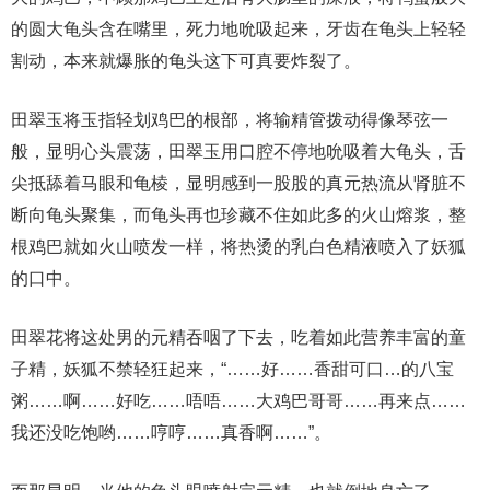
的圆大龟头含在嘴里，死力地吮吸起来，牙齿在龟头上轻轻
割动，本来就爆胀的龟头这下可真要炸裂了。
田翠玉将玉指轻划鸡巴的根部，将输精管拨动得像琴弦一
般，显明心头震荡，田翠玉用口腔不停地吮吸着大龟头，舌
尖抵舔着马眼和龟棱，显明感到一股股的真元热流从肾脏不
断向龟头聚集，而龟头再也珍藏不住如此多的火山熔浆，整
根鸡巴就如火山喷发一样，将热烫的乳白色精液喷入了妖狐
的口中。
田翠花将这处男的元精吞咽了下去，吃着如此营养丰富的童
子精，妖狐不禁轻狂起来，“……好……香甜可口…的八宝
粥……啊……好吃……唔唔……大鸡巴哥哥……再来点……
我还没吃饱哟……哼哼……真香啊……”。