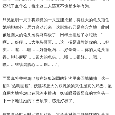
还想干点什么，看来这二人还真不愧是少年有为。
只见显明一只手将妖狐的一只玉腿托起，将粗大的龟头顶住
她的脚掌心，尽力磨动起来，这脚掌心乃是痒穴之地，此时
被这圆大的龟头磨得麻痒极了，田翠玉扭起了水蛇腰，“……
啊……好痒……大龟头哥哥……这一招是谁教给你的……好
爽……喔……喔……好舒服哟……好哥哥……你的大龟头顶
得…脚心麻呀……圆大的龟头……哦……很好……哦…
噢……继续磨脚心……啊……”。
而显真将整根鸡巴放在妖狐深凹的乳沟里来回地插抽，这一
招叫“热狗面包”，妖狐将肥大的双乳紧紧夹住显真的鸡巴，显
真用力地将鸡巴在乳沟中推动，妖狐眼看得显真的大龟头一
下一下地往她的下巴顶来，感觉好极了。
这显真还时不时地提起鸡巴，将龟头对着两颗鲜红的乳头顶