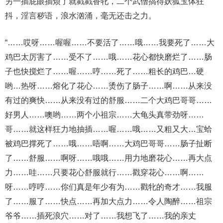
另一插屁眼插烦了就戳戳香牝，二个武僧搞得妖狐玉体狂
抖，淫言秽语，浪水汹涌，毫无还击之力。
“……哎呀……喔喔……不要活了……哦……我要死了……大
鸡巴太厉害了……受不了……哦……花心都快磨烂了……肠
子也快搅烂了……喔……哼……死了……粗长的鸡巴…硬
哟…热呀……熔化了花心……烫伤了肠子……啊……从来没
有过的爽快……从来没有过的舒服……二个大鸡巴哥哥……
好男人……噢哟……两个小祖宗……大龟头真带劲呀……
哥……就这样狂力地抽插……喔……哦……又粗又大…宝蛤
被鸡巴撑死了……哦……唔啊……大鸡巴哥哥……肠子扯断
了……舒服……啊呀……哦哦……用力地磨花心……再大点
力……哇……只要花心舒服就行……戳穿花心……啊……
呀……哼哼……你们真是年少有为……戳牝的奇才……我服
了……服了……快点……再加大点力……令人陶醉……祖宗
爷爷……插死浪穴……对了……我想飞了……我的亲丈