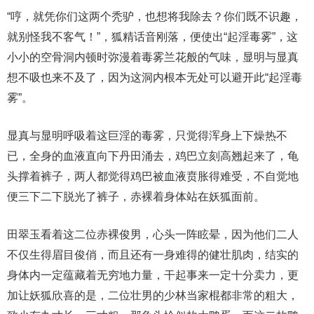
“哼，就凭你们这两个秃驴，也想将我除去？你们既不识趣，
就别怪我不客气！”，狐精话音刚落，便使出“起淫毒雾”，这
小小的空骨洞内顿时弥漫着毒雾兰花般的气味，显明与显真
想不吸也来不及了，因为这洞内根本无处可以避开此“起淫毒
雾”。
显真与显明呼吸着这巨淫的毒雾，只觉得浑身上下燥热不
已，全身的血液直向下丹田涌去，鸡巴立刻高翘起来了，龟
头撑着裤子，两人都觉得鸡巴被血液贲胀得难受，不自觉地
便三下二下脱光了裤子，赤裸着身体站在妖狐面前。
田翠玉看着这二位赤裸俊男，心头一阵眩晕，因为他们二人
不仅生得眉目俊俏，而且还有一身难得的健壮肌肉，结实的
身体内一定蕴藏着无穷地力量，干起事来一定十分卖力，更
加让妖狐欣喜的是，二位壮男的少林当家棍都非常的粗大，