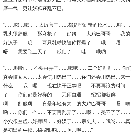
磨一气，更让妖狐狂乱不已。
“……哦…哦……太厉害了……都是些新奇的招术……喔……
乳头很舒服……酥麻极了……好爽……大鸡巴哥哥……我的
好汉子……哦……两只乳球快被你撑爆了……哦……唔
唔……我要飞上天了……成仙了……哇……哦哟……”
“……啊哟……不要再弄了……哦哦……二个好哥哥……你们
真会搞女人……太会使用鸡巴了……你们还会用鸡巴…来干
什么……哦…喔……现在快干正事吧……不要再浪费时间
了……你们都是好样的……无师自通……招招都新鲜……
啊……舒服啊……真是年轻有为…的大鸡巴哥哥……喔…噢
哟……你们二个……不要再乱弄了……哦……受不了了……
小穴很空虚…好痒啊……好汉子……亲丈夫……哦哟……真
是初出的牛犊…招招狠呐……啊…喔……”