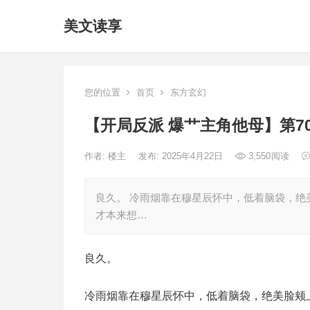
美文读享
您的位置
首页
东方玄幻
【开局反派 爆艹主角他母】第7
作者:
楼主
发布: 2025年4月22日
3,550
阅读
良久。 冷雨烟靠在穆星辰怀中，低着脑袋，绝
才本来想…
良久。
冷雨烟靠在穆星辰怀中，低着脑袋，绝美脸颊