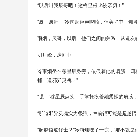
“以后叫我辰哥吧！这样显得比较亲切！”
“辰，辰哥！”冷雨烟轻声呢喃，但美眸中，却
雨烟，辰哥，以后，他们之间的关系，从道友
明月峰，房间中。
冷雨烟坐在穆星辰身旁，依偎着他的肩膀，闻
捕一道邪异灵魂？”
“嗯！”穆星辰点头，手掌抚摸着她柔嫩的肩膀
“那道邪异灵魂实力很强，生前很可能是超越悟
“超越悟道修士？”冷雨烟吃了一惊，“那不就是