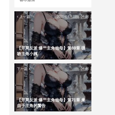
上一篇
2025年4月22日 04:14
【开局反派 爆艹主角他母】第69章 强
吻主角小姨
下一篇
04:44
【开局反派 爆艹主角他母】第71章 来
自于主角的警告