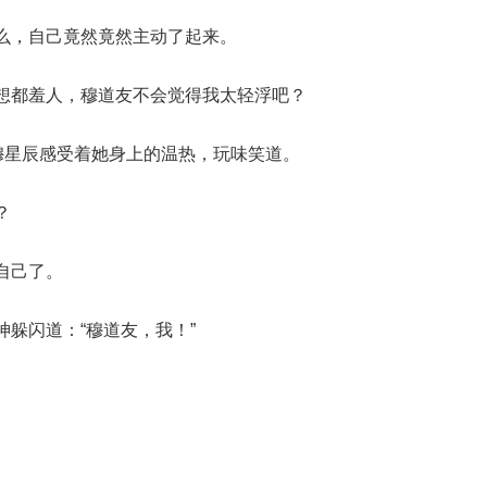
么，自己竟然竟然主动了起来。
想都羞人，穆道友不会觉得我太轻浮吧？
穆星辰感受着她身上的温热，玩味笑道。
？
自己了。
躲闪道：“穆道友，我！”