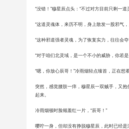
“没错！”穆星辰点头：“不过对方目前只剩一
“这道灵魂体，来历不明，身上散发一股邪气，
“这种邪道强者灵魂，为了恢复实力，往往会
“对于咱们北灵域，是一个不小的威胁，你若是
“嗯，你放心辰哥！”冷雨烟轻点臻首，正在想
突然，感觉腰肢一痒，穆星辰一双贼手，又抱
起来。
冷雨烟顿时脸颊羞红一片，“辰哥！”
嘤咛一身，但却没有挣脱穆星辰，此时已经是