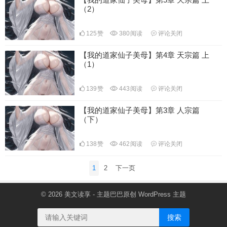
（2）
125
赞
380
阅读
评论关闭
【我的道家仙子美母】第4章 天宗篇 上
（1）
139
赞
443
阅读
评论关闭
【我的道家仙子美母】第3章 人宗篇
（下）
138
赞
462
阅读
评论关闭
文
1
2
下一页
章
分
© 2026
美文读享
- 主题巴巴原创
WordPress 主题
页
搜索