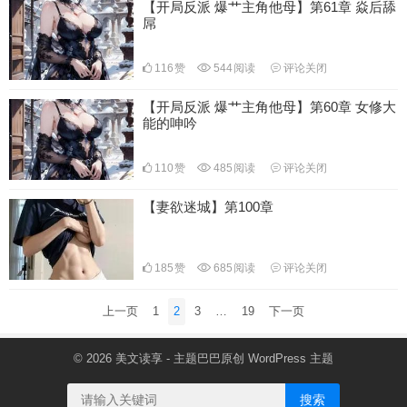
【开局反派 爆艹主角他母】第61章 焱后舔
屌
116
赞
544
阅读
评论关闭
【开局反派 爆艹主角他母】第60章 女修大
能的呻吟
110
赞
485
阅读
评论关闭
【妻欲迷城】第100章
185
赞
685
阅读
评论关闭
文
上一页
1
2
3
…
19
下一页
章
分
© 2026
美文读享
- 主题巴巴原创
WordPress 主题
页
搜索