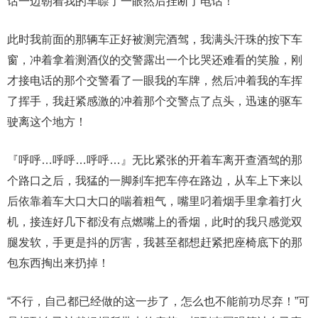
话一边朝着我的车瞟了一眼然后挂断了电话！
此时我前面的那辆车正好被测完酒驾，我满头汗珠的按下车
窗，冲着拿着测酒仪的交警露出一个比哭还难看的笑脸，刚
才接电话的那个交警看了一眼我的车牌，然后冲着我的车挥
了挥手，我赶紧感激的冲着那个交警点了点头，迅速的驱车
驶离这个地方！
『呼呼…呼呼…呼呼…』无比紧张的开着车离开查酒驾的那
个路口之后，我猛的一脚刹车把车停在路边，从车上下来以
后依靠着车大口大口的喘着粗气，嘴里叼着烟手里拿着打火
机，接连好几下都没有点燃嘴上的香烟，此时的我只感觉双
腿发软，手更是抖的厉害，我甚至都想赶紧把座椅底下的那
包东西掏出来扔掉！
“不行，自己都已经做的这一步了，怎么也不能前功尽弃！”可