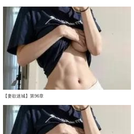
【妻欲迷城】第96章