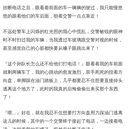
挂断电话之后，眼看着前面的车一辆辆的驶过，我只能慢悠
悠的跟着他们的车后面，朝着交警一点点靠近！
不远处警车上闪烁的红光照的我心中慌乱，交警敏锐的眼神
时不时扫过我的车辆，当我透过车玻璃跟交警对视的时候，
甚至感觉自己的心脏都快要从嗓子眼跳出来了！
『这个孙队长怎么还不给他们打电话！』眼看着我的车前面
就剩两辆车了，我的心跳动的愈发激烈，双手死死的捏着方
向盘，单脚踩在油门踏板上，几乎都要忍不住想要直接掉头
逃离这个地方了，此时的我真的后悔偷偷出来买那个东西
了！
『喂…』好在，就在我忍不住想要打方向盘用力踩油门逃离
这儿的时候，其中的一个交警终于接起了电话，一边接着电