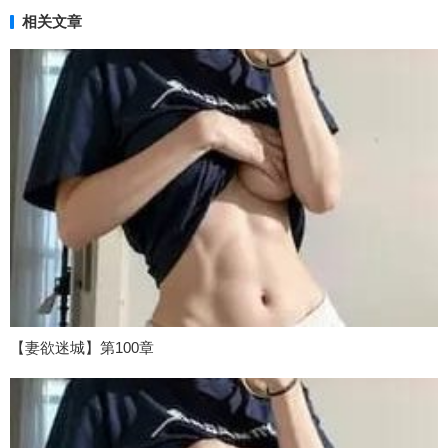
相关文章
【妻欲迷城】第100章