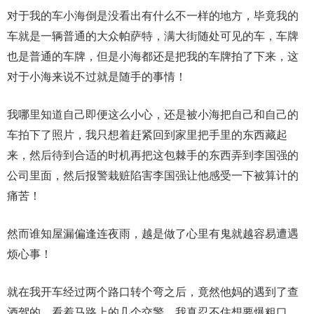
对于我的车小海倒是没看出有什么不一样的地方，毕竟我的
车就是一辆普通的大众帕萨特，满大街随处可见的车，车牌
也是普通的车牌，但是小海都还是把我的车牌拍了下来，这
对于小海来说不过就是随手的事情！
我哪里知道自己即便这么小心，还是被小海把自己和自己的
车拍下了照片，我只想着赶紧回到家里把手里的东西藏起
来，然后待到合适的时机再把这包棘手的东西弄到李国强的
公司里面，然后报警栽赃陷害李国强让他感受一下被算计的
痛苦！
然而谁知屋漏偏逢连夜雨，越是做了心里有鬼就越容易遭遇
烦心事！
就在我开车经过两个路口转个弯之后，竟然他妈的遇到了查
酒驾的，看着马路上的几个交警，我真忍不住想要爆粗口，