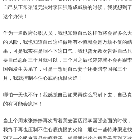
自己从正常渠道无法对李国强造成威胁的时候，我就想到了
这个办法！
作为一名政府公职人员，我也知道自己这样做将会冒多么大
的风险，我也知道自己这样做稍有不慎就会是万劫不复的结
果，可是我实在是咽不下这口气，我也曾无数次告诉自己只
要自己忍耐三个月就可以，三个月之后张婷婷就不会再跟李
国强发生关系了，可是一想到自己妻子还要陪李国强三个
月，我就控制不住心底的仇恨火焰！
哪怕一天也不行！我感觉自己如果再这么忍耐下去，自己真
的有可能会疯掉！
当上个周末张婷婷再次背着我去酒店跟李国强会面的时候，
我终于再也压制不住心底仇恨的火焰，通过一些特殊渠道找
到了一个吸食毒品的瘾君子，然后通过这个瘾君子弄到了这