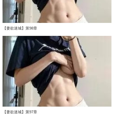
【妻欲迷城】第98章
【妻欲迷城】第97章