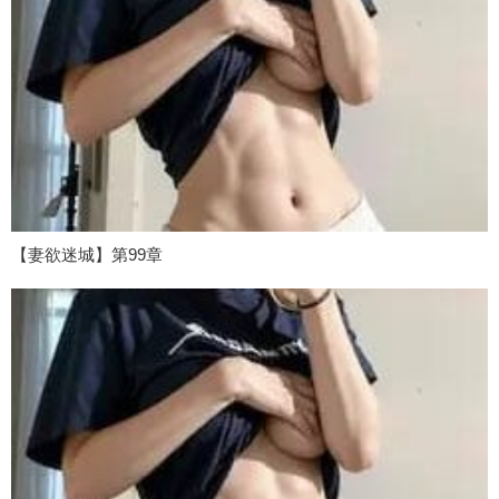
【妻欲迷城】第99章