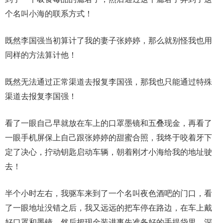
个名叫小海的联系方式！
既然李国强当初算计了我的妻子张婷婷，那么就别怪我也用
同样的方法算计他！
既然无法通过正常渠道去报复李国强，那我也只能通过特殊
渠道去报复李国强！
看了一眼自己早就放在车上的口罩墨镜和五叠现金，再看了
一眼手机屏保上自己跟张婷婷的甜蜜合照，我终于咬着牙下
定了决心，拧动钥匙启动车辆，朝着刚才小海给我的地址驶
去！
半个小时左右，我驱车来到了一个名叫夜色酒吧的门口，看
了一眼地址没错之后，我又远远的把车停在路边，在车上戴
好口罩和墨镜，然后把现金装进事先准备好的手提袋里，深