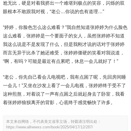
尬无比，硬是对着我挤出一个难堪到极点的笑容，闪烁的双
眼根本不敢跟我对视，“老公…你说的也有道理…”
“婷婷，你脸色怎么这么难看？”我自然知道张婷婷为什么脸色
这么难看，张婷婷是一个要面子的女人，虽然张婷婷不知道
我这么说是不是发现了什么，但是我刚才说的话对于张婷婷
而言无异于比杀了她还难受，张婷婷僵硬的笑看对我说道，
“啊，有吗？可能是最近有点累吧，休息一会儿就好了！”
“老公，你先自己看会儿电视吧，我有点困了呢，先回房间睡
一会儿！”又坐在沙发上看了一会儿电视，张婷婷终于受不了
这种煎熬，对着说了一声有点困之后就起身去了卧室，我看
着张婷婷狼狈离开的背影，心底终于感觉畅快了许多。
本文来自网络，不代表美文读享立场，转载请注明出处：
https://www.allnewxs.com/book/2025/04/17/12/287/