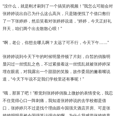
“没什么，就是刚才刷到了一个搞笑的视频！”我怎么可能会对
张婷婷说出自己为什么这么高兴，只是随便找了个借口敷衍
了一下张婷婷，然后笑着对张婷婷说道，“婷婷，今天正好礼
拜天，咱们两个出去散散心呗！”
“啊，老公，你想去哪儿啊？太远了可不行，今天下午……”
张婷婷说到今天下午的时候明显停顿了片刻，白皙的俏脸明
显闪过一丝慌乱之色，不过紧接着这一丝慌乱就被张婷婷深
埋在眼底，对我露出一个甜甜的笑脸，故作委屈的撇着嘴说
道，“今天下午说不定我们学校里还有事呢！”
“哦，那算了吧！”察觉到张婷婷俏脸上微妙的表情变化，我忍
不住觉得心口一阵刺痛，我知道张婷婷说的去学校都是借
口，张婷婷只不过是找个理由跟今国强天酒店开房、可是张
婷婷明明是被令国强算计强迫的啊，为什么我感觉张婷婷竟