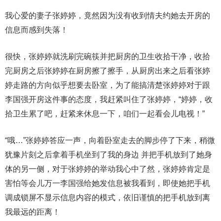
我心爱的妻子张婷婷，竟然因为没有收到情夫约她去开房的
信息而感到失落！
很快，张婷婷就洗刷完碗筷并把厨房的卫生收拾干净，收拾
完厨房之后张婷婷在厨房擦了擦手，从厨房出来之后看张婷
婷走路的方向似乎想要去卧室，为了能搞清楚张婷婷对于跟
李国强开房这件事的态度，我赶紧叫住了张婷婷，“婷婷，收
拾卫生累了吧，赶紧来休息一下，咱们一起看会儿电视！”
“哦…”张婷婷答应一声，向着卧室走去的脚步停了下来，稍微
犹豫片刻之后拿着手机坐到了我的身边 并把手机放到了她身
体的另一侧，对于张婷婷的举动我心中了然，张婷婷肯定是
害怕等会儿万一李国强给她发信息被我看到，即使她把手机
调成锁屏不显示信息内容的模式，依旧谨慎的把手机放到离
我最远的距离！