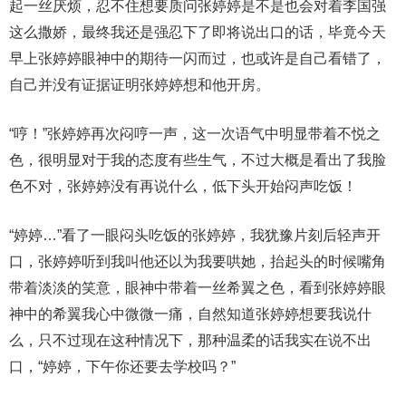
起一丝厌烦，忍不住想要质问张婷婷是不是也会对着李国强
这么撒娇，最终我还是强忍下了即将说出口的话，毕竟今天
早上张婷婷眼神中的期待一闪而过，也或许是自己看错了，
自己并没有证据证明张婷婷想和他开房。
“哼！”张婷婷再次闷哼一声，这一次语气中明显带着不悦之
色，很明显对于我的态度有些生气，不过大概是看出了我脸
色不对，张婷婷没有再说什么，低下头开始闷声吃饭！
“婷婷…”看了一眼闷头吃饭的张婷婷，我犹豫片刻后轻声开
口，张婷婷听到我叫他还以为我要哄她，抬起头的时候嘴角
带着淡淡的笑意，眼神中带着一丝希翼之色，看到张婷婷眼
神中的希翼我心中微微一痛，自然知道张婷婷想要我说什
么，只不过现在这种情况下，那种温柔的话我实在说不出
口，“婷婷，下午你还要去学校吗？”