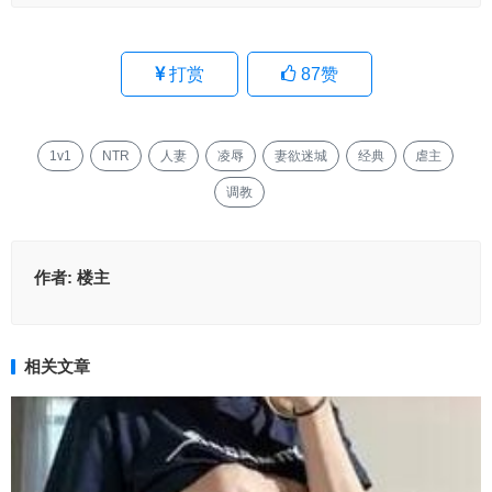
打赏
87
赞
1v1
NTR
人妻
凌辱
妻欲迷城
经典
虐主
调教
作者:
楼主
相关文章