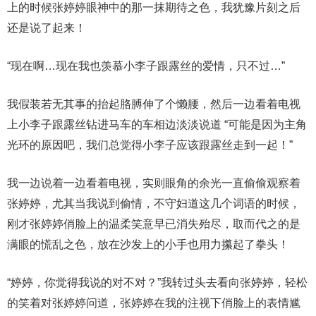
上的时候张婷婷眼神中的那一抹期待之色，我犹豫片刻之后
还是说了起来！
“现在啊…现在我也羡慕小李子跟露丝的爱情，只不过…”
我假装若无其事的抬起胳膊伸了个懒腰，然后一边看着电视
上小李子跟露丝钻进马车的车相边淡淡说道 “可能是因为主角
光环的原因吧，我们总觉得小李子应该跟露丝走到一起！”
我一边说着一边看着电视，实则眼角的余光一直偷偷观察着
张婷婷，尤其当我说到偷情，不守妇道这几个词语的时候，
刚才张婷婷俏脸上的温柔笑意早已消失殆尽，取而代之的是
满眼的慌乱之色，放在沙发上的小手也用力攥起了拳头！
“婷婷，你觉得我说的对不对？”我转过头去看向张婷婷，轻松
的笑着对张婷婷问道，张婷婷在我的注视下俏脸上的表情尴