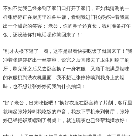
不知不觉我已经来到了家门口打开了家门，正如我猜测的一
样张婷婷正在厨房里准备午饭，看到我进门张婷婷冲着我露
出一个甜密的笑容：“老公，你的鼻子还真长，我刚准备好午
饭，还没给你打电话呢你就回来了！”
“刚才去楼下逛了一圈，这不是眼看快要吃饭了就回来了！”我
冲着张婷婷挤出一丝笑容，说完之后直接去了卫生间刷了刷
牙，刷完牙之后又去卧室换了一身衣服，又顺手把满是烟味
的衣服扔到洗衣机里面，我不想让张婷婷嗅到我身上的烟
味，也不想让张婷婷问我为什么抽烟！
“好了老公，出来吃饭吧！”换好衣服在卧室待了片刻，客厅里
就响起张婷婷叫我吃饭的声音，我放下手机来到餐厅，张婷
婷已经把饭菜端到了餐桌上，就连碗筷也已经帮我摆放好！