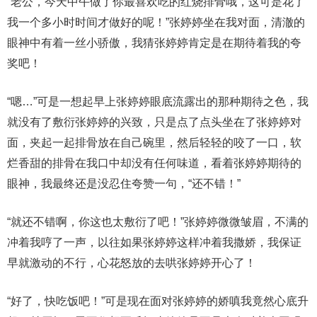
“老公，今天中午做了你最喜欢吃的红烧排骨哦，这可是花了
我一个多小时时间才做好的呢！”张婷婷坐在我对面，清澈的
眼神中有着一丝小骄傲，我猜张婷婷肯定是在期待着我的夸
奖吧！
“嗯…”可是一想起早上张婷婷眼底流露出的那种期待之色，我
就没有了敷衍张婷婷的兴致，只是点了点头坐在了张婷婷对
面，夹起一起排骨放在自己碗里，然后轻轻的咬了一口，软
烂香甜的排骨在我口中却没有任何味道，看着张婷婷期待的
眼神，我最终还是没忍住夸赞一句，“还不错！”
“就还不错啊，你这也太敷衍了吧！”张婷婷微微皱眉，不满的
冲着我哼了一声，以往如果张婷婷这样冲着我撒娇，我保证
早就激动的不行，心花怒放的去哄张婷婷开心了！
“好了，快吃饭吧！”可是现在面对张婷婷的娇嗔我竟然心底升