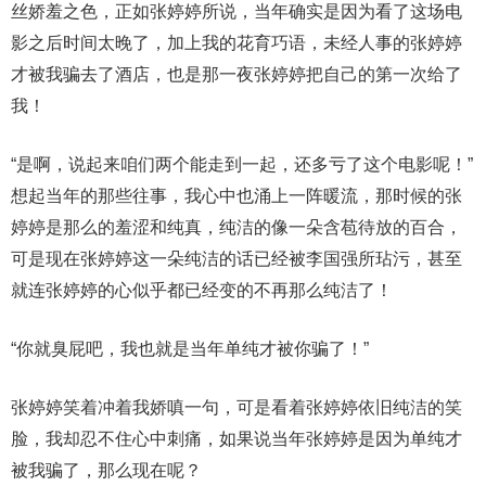
丝娇羞之色，正如张婷婷所说，当年确实是因为看了这场电
影之后时间太晚了，加上我的花育巧语，未经人事的张婷婷
才被我骗去了酒店，也是那一夜张婷婷把自己的第一次给了
我！
“是啊，说起来咱们两个能走到一起，还多亏了这个电影呢！”
想起当年的那些往事，我心中也涌上一阵暖流，那时候的张
婷婷是那么的羞涩和纯真，纯洁的像一朵含苞待放的百合，
可是现在张婷婷这一朵纯洁的话已经被李国强所玷污，甚至
就连张婷婷的心似乎都已经变的不再那么纯洁了！
“你就臭屁吧，我也就是当年单纯才被你骗了！”
张婷婷笑着冲着我娇嗔一句，可是看着张婷婷依旧纯洁的笑
脸，我却忍不住心中刺痛，如果说当年张婷婷是因为单纯才
被我骗了，那么现在呢？