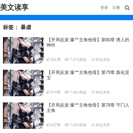
美文读享
登录
注册
标签：
暴虐
【开局反派 爆艹主角他母】第80章 诱人的
呻吟
581
赞
7,473
阅读
评论关闭
【开局反派 爆艹主角他母】第79章 炼化至
宝
674
赞
7,481
阅读
评论关闭
【开局反派 爆艹主角他母】第78章 守门人
主角
622
赞
7,424
阅读
评论关闭