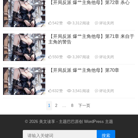
【开局反派 爆艹主角他母】第72章 杀心
542
赞
3,312
阅读
评论关闭
【开局反派 爆艹主角他母】第71章 来自于
主角的警告
550
赞
3,397
阅读
评论关闭
【开局反派 爆艹主角他母】第70章
632
赞
3,541
阅读
评论关闭
文
1
2
…
8
下一页
章
分
© 2026
美文读享
- 主题巴巴原创
WordPress 主题
页
搜索