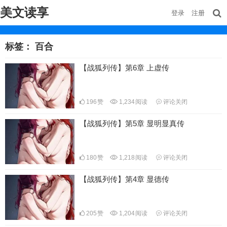
美文读享
登录
注册
标签：
百合
【战狐列传】第6章 上虚传
196
赞
1,234
阅读
评论关闭
【战狐列传】第5章 显明显真传
180
赞
1,218
阅读
评论关闭
【战狐列传】第4章 显德传
205
赞
1,204
阅读
评论关闭