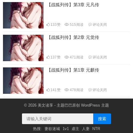
【战狐列传】第3章 元凡传
133
赞
515
阅读
评论关闭
【战狐列传】第2章 元觉传
137
赞
471
阅读
评论关闭
【战狐列传】第1章 元麒传
141
赞
478
阅读
评论关闭
© 2026
美文读享
- 主题巴巴原创
WordPress 主题
搜索
热搜:
妻欲迷城
1v1
虐主
人妻
NTR